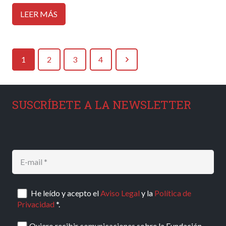
LEER MÁS
1
2
3
4
SUSCRÍBETE A LA NEWSLETTER
He leído y acepto el
Aviso Legal
y la
Política de
Privacidad
*.
Quiero recibir comunicaciones sobre la Fundación