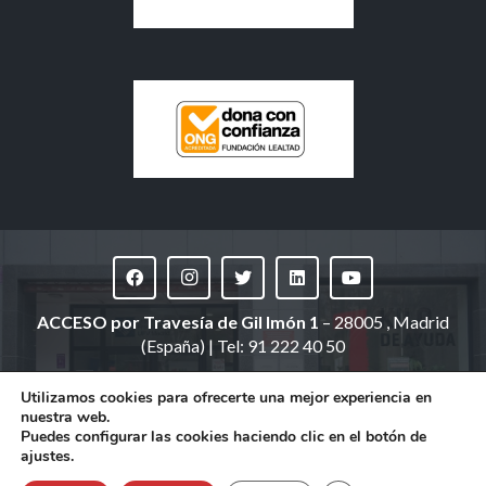
ACCESO
por Travesía de Gil Imón 1
– 28005 , Madrid
(España) | Tel: 91 222 40 50
(domicilio social: Ronda de Segovia, 34 | Madrid)
Utilizamos cookies para ofrecerte una mejor experiencia en
nuestra web.
©
Fundación Altius España
. Todos los derechos
Puedes configurar las cookies haciendo clic en el botón de
reservados |
Aviso legal
|
Política de privacidad
|
Política
ajustes.
de cookies
|
Código Ético y de Conducta
|
Canal de