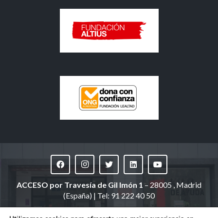
ACCESO
por Travesía de Gil Imón 1
– 28005 , Madrid
(España) | Tel: 91 222 40 50
(domicilio social: Ronda de Segovia, 34 | Madrid)