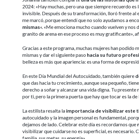
2024: «Hay muchas, pero una que siempre recuerdo es la 
invisible. Después de su transformación, lloró frente al 
me marcó, porque entendí que no solo ayudamos a enco
mismas
«. «Me emociona mucho cuando vuelven y nos dic
granito de arena en ese proceso es muy gratificante», a
Gracias a este programa, muchas mujeres han podido mej
mismas y dar el siguiente paso
hacia su futuro profes
belleza es más que apariencia: es una forma de expres
En este Día Mundial del Autocuidado, también quiere
d
que das hacia tu crecimiento, aunque sea pequeño, tiene 
derecho a soñar y alcanzar una vida digna. Tu presente
por ti, pero la primera puerta que hay que tocar es la de
La estilista resalta la
importancia de visibilizar este t
autocuidado y la imagen personal es fundamental, porq
dejamos de lado. Celebrar este día es recordarnos que
visibilizar que cuidarse no es superficial, es necesario.
familia, sus metas, su energía».