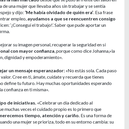
de una mujer que llevaba años sin trabajar y se sentía
espejo y dijo:
‘Me había olvidado de quién era’
. Esa frase
ntrar empleo,
ayudamos a que se reencuentren consigo
en: ‘¡Conseguí el trabajo!’. Saber que pude aportar un
firma.
orar su imagen personal, recuperar la seguridad en sí
ional con mayor confianza
, porque como dice Johanna,»la
ión, dignidad y empoderamiento».
ejar un mensaje esperanzador:
«No estás sola. Cada paso
valor. Cree en ti, ámate, cuídate y recuerda que tienes
 no define tu futuro. Hay muchas oportunidades esperando
 la confianza en ti misma».
ipo de iniciativas.
«Celebrar un día dedicado al
ue muchas veces el cuidado propio es lo primero que
merecemos tiempo, atención y cariño.
Es una forma de
 Cuando una mujer se prioriza, todo en su entorno cambia: su