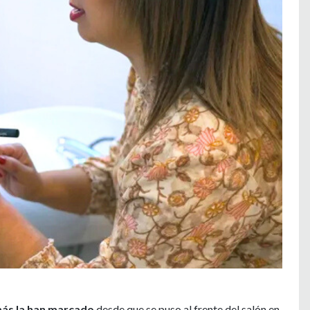
 más la han marcado
desde que se puso al frente del salón en