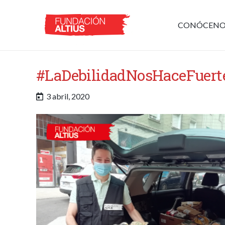
CONÓCENO
#LaDebilidadNosHaceFuert
3 abril, 2020