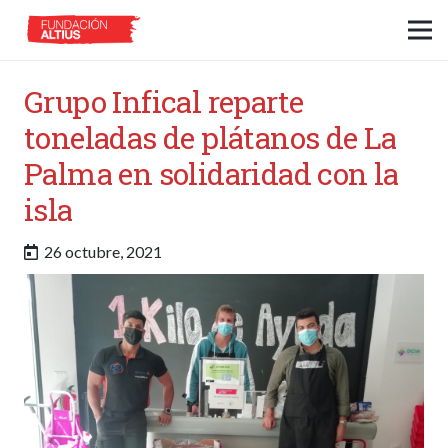
Grupo Infical reparte
toneladas de plátanos de La
Palma en solidaridad con la
isla
26 octubre, 2021