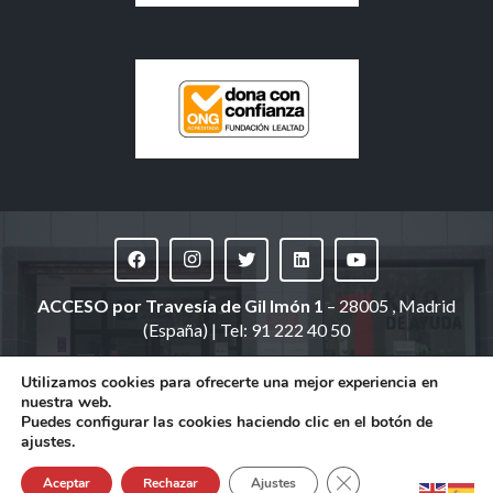
ACCESO
por Travesía de Gil Imón 1
– 28005 , Madrid
(España) | Tel: 91 222 40 50
(domicilio social: Ronda de Segovia, 34 | Madrid)
Utilizamos cookies para ofrecerte una mejor experiencia en
nuestra web.
©
Fundación Altius España
. Todos los derechos
Puedes configurar las cookies haciendo clic en el botón de
reservados |
Aviso legal
|
Política de privacidad
|
Política
ajustes.
de cookies
|
Código Ético y de Conducta
|
Canal de
Cerrar el banner de 
denuncias
|
Política de Compliance Penal
|
Aceptar
Rechazar
Ajustes