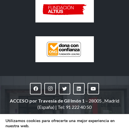
ACCESO
por Travesía de Gil Imón 1
– 28005 , Madrid
(España) | Tel: 91 222 40 50
(domicilio social: Ronda de Segovia, 34 | Madrid)
Utilizamos cookies para ofrecerte una mejor experiencia en
nuestra web.
©
Fundación Altius España
. Todos los derechos